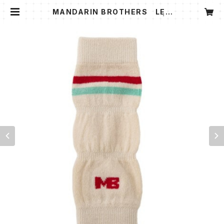
MANDARIN BROTHERS LEG
WARMER Ｌサイズ ホワイト | D
ogindex Base Shop